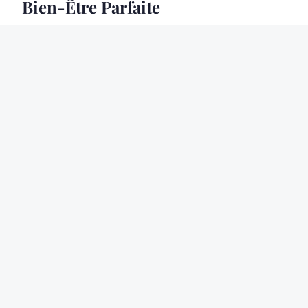
Bien-Être Parfaite
20 Mar. 2026
5 min
CAMPING
Séjours
Extraordinaires :
Expérience de
Glamping de Luxe
en Provence
19 Mar. 2026
6 min
CAMPING
Comprendre les
Normes Françaises
pour les Campings
Étoilés : Tout ce que