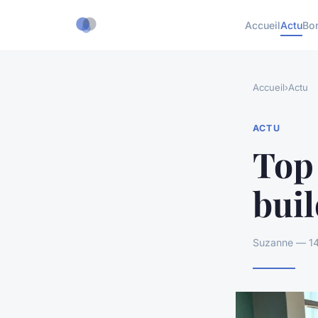
Accueil
Actu
Bo
Accueil
›
Actu
ACTU
Top 
buil
Suzanne — 14