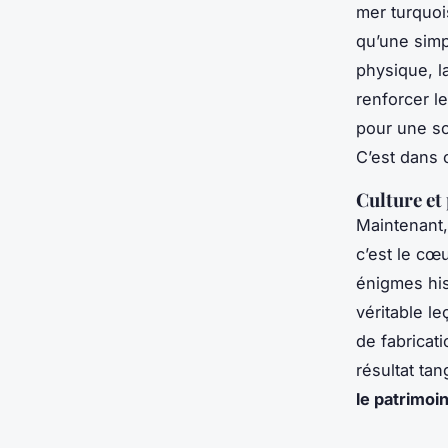
mer turquoi
qu’une simp
physique, l
renforcer l
pour une so
C’est dans 
Culture et
Maintenant,
c’est le cœ
énigmes his
véritable l
de fabricat
résultat ta
le patrimoin