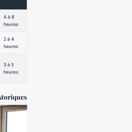
4 à 8
heures
2 à 4
heures
3 à 5
heures
storiques