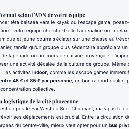
 format selon l'ADN de votre équipe
ncer tête baissée vers le kayak ou l’escape game, posez
ion : votre équipe cherche-t-elle l’adrénaline ou la relax
mique et jeune pourra s’éclater sur une chasse au trésor
Panier, tandis qu’un groupe plus sédentaire appréciera un 
 de tapenade ou un cours de cuisine provençale. L’impor
ser une activité décalée de la culture de groupe. Même
: les activités
indoor
, comme les escape games immersif
entre 45 € et 85 € par personne
, un bon rapport qualité-
oncentration collective.
a logistique de la cité phocéenne
c’est un peu le Far West du Sud. Charmant, mais pas toujou
révoir ses déplacements est crucial. Entre la circulation d
arpées du centre-ville, mieux vaut opter pour un
bus priva