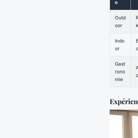
e
Outd
oor
Indo
or
Gast
rono
mie
Expérienc