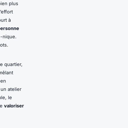
bien plus
effort
urt à
 personne
e-nique.
ots.
 quartier,
mêlant
 en
un atelier
le, le
de
valoriser