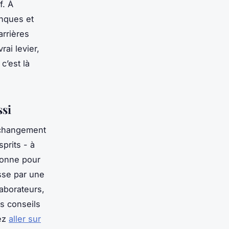
f. À
anques et
arrières
rai levier,
c’est là
ssi
e changement
prits - à
tionne pour
sse par une
aborateurs,
es conseils
vez
aller sur