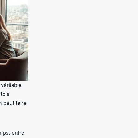
véritable
rfois
n peut faire
mps, entre