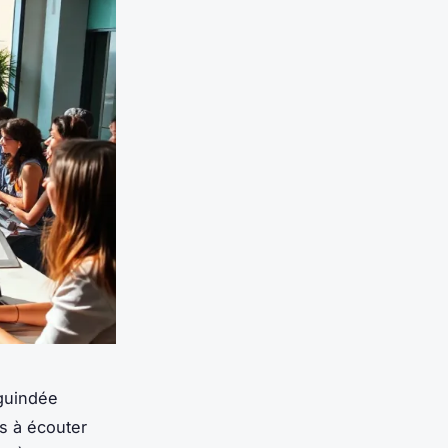
 guindée
es à écouter