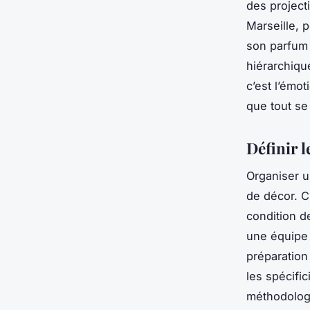
des project
Marseille, p
son parfum 
hiérarchique
c’est l’émot
que tout se
Définir l
Organiser u
de décor. C
condition d
une équipe 
préparation
les spécific
méthodolog