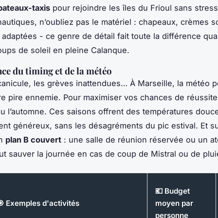
bateaux-taxis
pour rejoindre les îles du Frioul sans stress
 nautiques, n’oubliez pas le matériel : chapeaux, crèmes so
adaptées - ce genre de détail fait toute la différence qu
coups de soleil en pleine Calanque.
ce du timing et de la météo
 canicule, les grèves inattendues… À Marseille, la météo p
re pire ennemie. Pour maximiser vos chances de réussite,
u l’automne. Ces saisons offrent des températures douce
ent généreux, sans les désagréments du pic estival. Et su
un
plan B couvert
: une salle de réunion réservée ou un at
eut sauver la journée en cas de coup de Mistral ou de plu
💶 Budget
🎯 Exemples d'activités
moyen par
personne