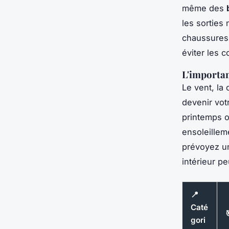
même des
les sorties
chaussures 
éviter les 
L'importan
Le vent, la
devenir vot
printemps o
ensoleillem
prévoyez 
intérieur p
📍
Caté
gori