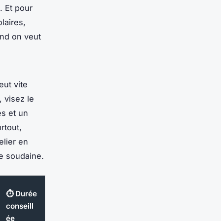
. Et pour
laires,
and on veut
eut vite
 visez le
s et un
rtout,
elier en
ie soudaine.
⏱️ Durée
conseill
ée