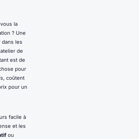
-vous la
ation ? Une
 dans les
atelier de
tant est de
 chose pour
s, coûtent
prix pour un
rs facile à
ense et les
tif
ou