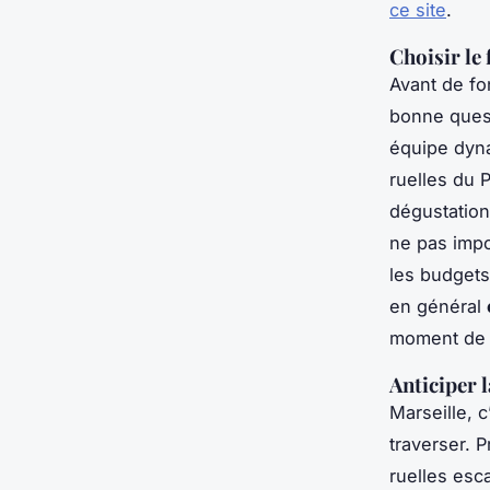
ce site
.
Choisir le
Avant de fo
bonne quest
équipe dyna
ruelles du 
dégustation
ne pas impo
les budgets 
en général
moment de c
Anticiper l
Marseille, 
traverser. P
ruelles esc