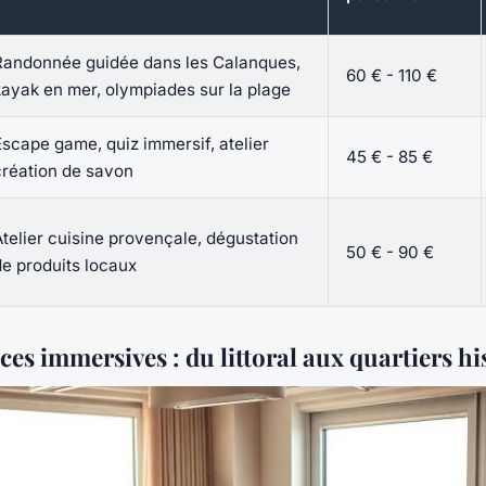
Randonnée guidée dans les Calanques,
60 € - 110 €
kayak en mer, olympiades sur la plage
Escape game, quiz immersif, atelier
45 € - 85 €
création de savon
Atelier cuisine provençale, dégustation
50 € - 90 €
de produits locaux
es immersives : du littoral aux quartiers hi