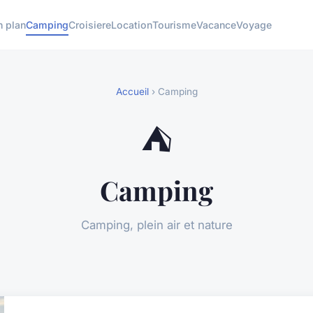
n plan
Camping
Croisiere
Location
Tourisme
Vacance
Voyage
Accueil
› Camping
⛺
Camping
Camping, plein air et nature