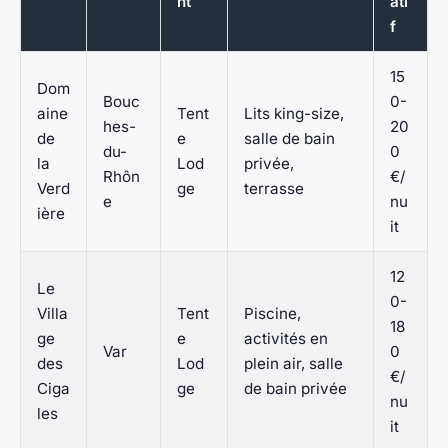
nt
ati
f
15
Dom
Bouc
0-
aine
Tent
Lits king-size,
hes-
20
de
e
salle de bain
du-
0
la
Lod
privée,
Rhôn
€/
Verd
ge
terrasse
e
nu
ière
it
12
Le
0-
Villa
Tent
Piscine,
18
ge
e
activités en
Var
0
des
Lod
plein air, salle
€/
Ciga
ge
de bain privée
nu
les
it