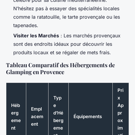
célèbre pour sa cuisine méditerranéenne.
N’hésitez pas à essayer des spécialités locales
comme la ratatouille, le tarte provençale ou les
tapenades.
Visiter les Marchés
: Les marchés provençaux
sont des endroits idéaux pour découvrir les
produits locaux et se régaler de mets frais.
Tableau Comparatif des Hébergements de
Glamping en Provence
Pri
Typ
x
Héb
e
Ap
Empl
erg
d’Hé
pr
acem
Équipements
eme
berg
ox
ent
nt
eme
im