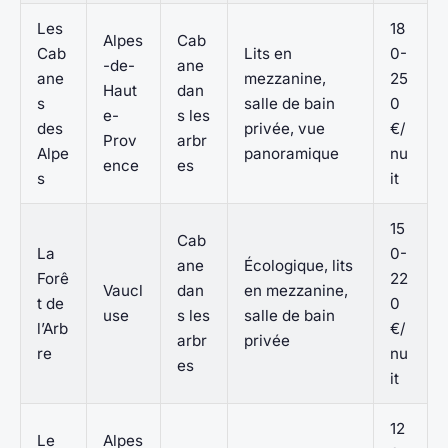
Les
18
Alpes
Cab
Cab
Lits en
0-
-de-
ane
ane
mezzanine,
25
Haut
dan
s
salle de bain
0
e-
s les
des
privée, vue
€/
Prov
arbr
Alpe
panoramique
nu
ence
es
s
it
15
Cab
La
0-
ane
Écologique, lits
Forê
22
Vaucl
dan
en mezzanine,
t de
0
use
s les
salle de bain
l’Arb
€/
arbr
privée
re
nu
es
it
12
Le
Alpes