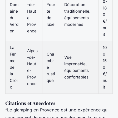
0-
Dom
-de-
Your
Décoration
18
aine
Haut
te
traditionnelle,
0
du
e-
de
équipements
€/
Verd
Prov
luxe
modernes
nu
on
ence
it
La
10
Alpes
Fer
Cha
0-
-de-
Vue
me
mbr
15
Haut
imprenable,
de
e
0
e-
équipements
la
rusti
€/
Prov
confortables
Croi
que
nu
ence
x
it
Citations et Anecdotes
“Le glamping en Provence est une expérience qui
vous permet de vous reconnecter avec la nature