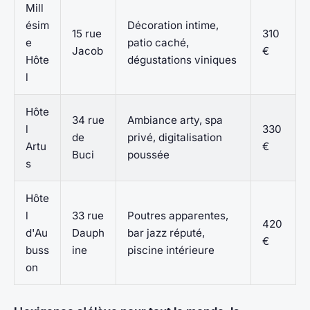
Mill
ésim
Décoration intime,
15 rue
310
e
patio caché,
Jacob
€
Hôte
dégustations viniques
l
Hôte
34 rue
Ambiance arty, spa
l
330
de
privé, digitalisation
Artu
€
Buci
poussée
s
Hôte
l
33 rue
Poutres apparentes,
420
d'Au
Dauph
bar jazz réputé,
€
buss
ine
piscine intérieure
on