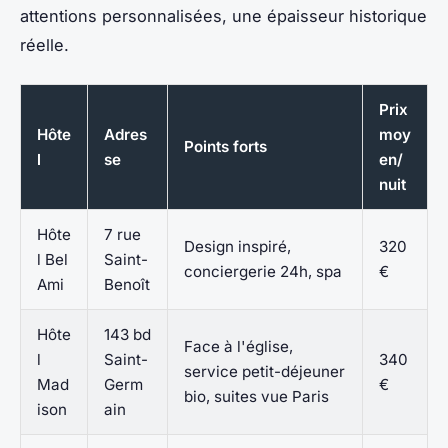
attentions personnalisées, une épaisseur historique
réelle
.
Prix
Hôte
Adres
moy
Points forts
l
se
en/
nuit
Hôte
7 rue
Design inspiré,
320
l Bel
Saint-
conciergerie 24h, spa
€
Ami
Benoît
Hôte
143 bd
Face à l'église,
l
Saint-
340
service petit-déjeuner
Mad
Germ
€
bio, suites vue Paris
ison
ain